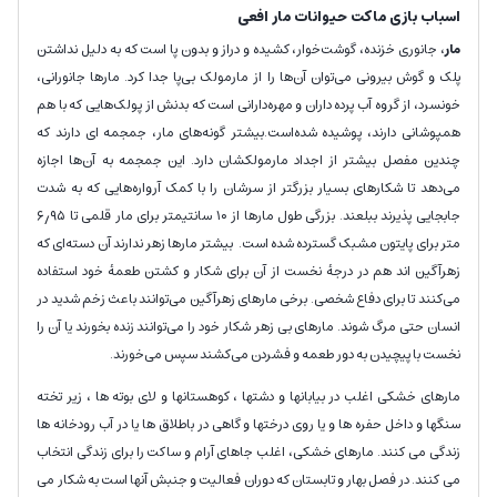
اسباب بازی ماکت حیوانات مار افعی
مار
، جانوری خزنده، گوشت‌خوار، کشیده و دراز و بدون پا است که به دلیل نداشتن
پلک و گوش بیرونی می‌توان آن‌ها را از مارمولک بی‌پا جدا کرد. مارها جانورانی،
خونسرد، از گروه آب پرده داران و مهره‌دارانی است که بدنش از پولک‌هایی که با هم
همپوشانی دارند، پوشیده شده‌است.بیشتر گونه‌های مار، جمجمه ای دارند که
چندین مفصل بیشتر از اجداد مارمولکشان دارد. این جمجمه به آن‌ها اجازه
می‌دهد تا شکارهای بسیار بزرگتر از سرشان را با کمک آرواره‌هایی که به شدت
جابجایی پذیرند ببلعند. بزرگی طول مارها از ۱۰ سانتیمتر برای مار قلمی تا ۶٫۹۵
متر برای پایتون مشبک گسترده شده‌ است. بیشتر مارها زهر ندارند آن دسته‌ای که
زهرآگین اند هم در درجهٔ نخست از آن برای شکار و کشتن طعمهٔ خود استفاده
می‌کنند تا برای دفاع شخصی. برخی مارهای زهرآگین می‌توانند باعث زخم شدید در
انسان حتی مرگ شوند. مارهای بی زهر شکار خود را می‌توانند زنده بخورند یا آن را
نخست با پیچیدن به دور طعمه و فشردن می‌کشند سپس می‌خورند.
مارهای خشکی اغلب در بیابانها و دشتها ، کوهستانها و لای بوته ها ، زیر تخته
سنگها و داخل حفره ها و یا روی درختها و گاهی در باطلاق ها یا در آب رودخانه ها
زندگی می کنند. مارهای خشکی، اغلب جاهای آرام و ساکت را برای زندگی انتخاب
می کنند. در فصل بهار و تابستان که دوران فعالیت و جنبش آنها است به شکار می