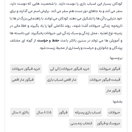
کودکان بسیار این اسباب بازی را دوست دارند. با شخصیت هایی که دوست دارد،
سفر می کند و به جاهای دور دست هم سفر می کند. برایش اسم می گذارند و برای
خود دنیایی با آن ها را تشکیل می دهند.کودکان می توانند با راهنمایی بزرگ تر ها با
تاریخچه زندگی حیوانات آشنا شوند، روند تکاملی آنها را یاد بگیرند و اطلاعاتی در
زمینه نوع تغذیه ، محل زندگی و سبک زندگی این حیوانات یادبگیرند. این دانسته ها
و آموزش ها می تواند در سنین بالاتر باعث
حفظ و حراست
از گونه ای مختلف
پرندگان و جانواران و حراست و پاسداری از محیط زیست شود.
برچسبها :
فیگور حیوانات
خرید فیگور حیوانات | کی کی
خرید فیگور حیوانات
قیمت فیگور حیوانات
مار افعی اسباب بازی
فیگور مار افعی
فیگور مار
بخشها :
حیوانات
اسباب بازی پسرانه
فیگور
5 تا 8 سال
بالای 8 سال
عروسک و فیگور
انتخاب رده سنی