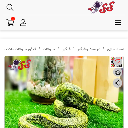
0
عروسک و فیگور
فیگور
حیوانات
فیگور حیوانات ماکت مار افعی اسباب باز