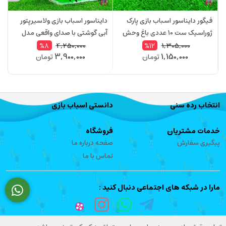
فیگور دایناسور اسباب بازی پارک
دایناسور اسباب بازی ولاسیرپتور
د
ژوراسیک ست 10 عددی باغ وحش
آبی گوشتی با صدای واقعی مدل
د
Dinosaur World مدل 6098
004Q2
وا
4,250,000
1,305,000
%8
%12
3,900,000
1,150,000
تومان
تومان
انتخاب رده سنی
دانستی اسباب بازی
خدمات مشتریان
فروشگاه
پیگیری سفارش
صفحه درباره ما
تماس با ما
مارا در شبکه های اجتماعی دنبال کنید :