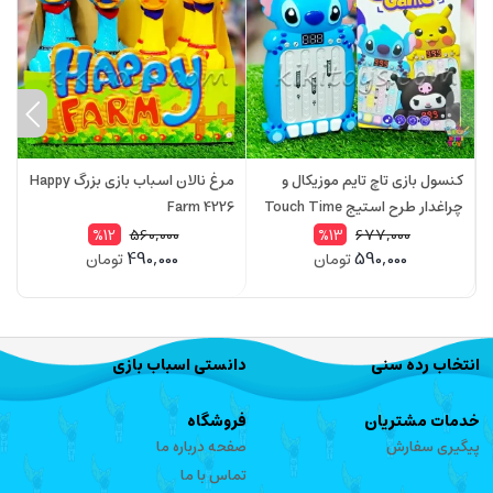
کنسول بازی تاچ تایم موزیکال و
مرغ نالان اسباب بازی بزرگ Happy
پ
چراغدار طرح استیج Touch Time
Farm 4226
دخ
512
560,000
677,000
%12
%13
490,000
590,000
تومان
تومان
انتخاب رده سنی
دانستی اسباب بازی
خدمات مشتریان
فروشگاه
پیگیری سفارش
صفحه درباره ما
تماس با ما