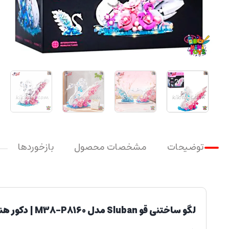
توضیحات
مشخصات محصول
بازخوردها
لگو ساختنی قو Sluban مدل M38-P8160 | دکور هنری دو رنگ با نورپردازی LED