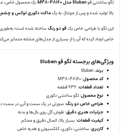
لگو ساختنی قو
Sluban مدل M38-P8160
یک محصول خاص، متفاوت
بالا تولید شده و پس از مونتاژ، به یک
ماکت دکوری لوکس و چشم‌نو
این لگو با طراحی خاص یک
قو دو رنگ
ساخته شده است؛ به‌طوری
خاص ایجاد کرده که آن را از بسیاری از مدل‌های مشابه متمایز می‌کن
ویژگی‌های برجسته لگو قو Sluban
برند:
Sluban
کد محصول:
M38-P8160
تعداد قطعات:
932 قطعه
نوع محصول:
لگو ساختنی دکوری
طراحی خاص دو رنگ:
صورتی در یک سمت و آبی در سمت دی
جزئیات هنری دقیق:
نقوش گل روی بال‌ها و بدنه
کیفیت قطعات:
بسیار بالا، اتصال دقیق و محکم
کاربری:
ساختنی، دکوری، کلکسیونی و هدیه خاص