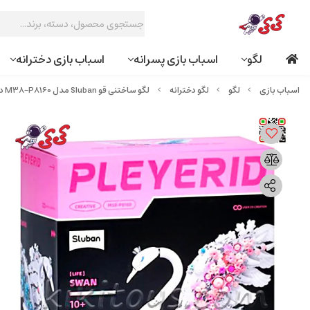
لگو
اسباب بازی پسرانه
اسباب بازی دخترانه
لگو
لگو دخترانه
لگو ساختنی قو Sluban مدل M38-P8160 دکوری دو رنگ با LED