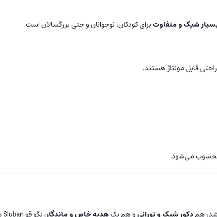
سیار شیک و متفاوت
برای کودکان، نوجوانان و حتی بزرگسالان است.
راحتی قابل مونتاژ هستند.
سوب می‌شود.
شد، هم
دکور شیک و نورانی
و هم یک
هدیه خاص و ماندگار
، لگو قو Sluban مدل M38-P8160 دقیقاً همان چیزی است که نیاز دارید.