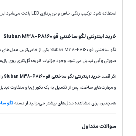
استفاده شود. ترکیب رنگی خاص و نورپردازی LED باعث می‌شود این مدل در هر فضایی به نقطه توجه تبدیل شود.
خرید اینترنتی لگو ساختنی قو Sluban M38-P8160
لگو ساختنی قو Sluban M38-P8160 یکی از خاص‌ترین مدل‌های دکوری و کلکسیونی این برند محبوب است. این مجموعه شامل
صورتی و آبی تبدیل می‌شود. وجود جزئیات ظریف گل‌کاری روی بال‌ها و بدنه در کنار نورپردازی LED، این مدل را به یک اثر هنری چشم‌نو
اگر قصد
خرید اینترنتی لگو ساختنی قو Sluban M38-P8160
را 
و مهارت‌های ساخت، پس از تکمیل به یک دکور زیبا و متفاوت تبدیل 
همچنین برای مشاهده مدل‌های بیشتر می‌توانید از دسته
لگو سا
سوالات متداول