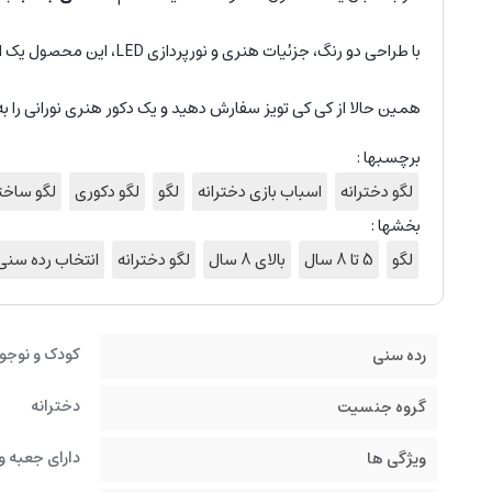
با طراحی دو رنگ، جزئیات هنری و نورپردازی LED، این محصول یک انتخاب خاص برای کسانی است که به زیبایی و خلاقیت اهمیت می‌دهند.
همین حالا از کی کی تویز سفارش دهید و یک دکور هنری نورانی را ب
برچسبها :
لگو دخترانه
اسباب بازی دخترانه
لگو
لگو دکوری
لگو ساخت
بخشها :
لگو
5 تا 8 سال
بالای 8 سال
لگو دخترانه
انتخاب رده سنی
کودک و نوجو
رده سنی
دخترانه
گروه جنسیت
دارای جعبه و
ویژگی ها