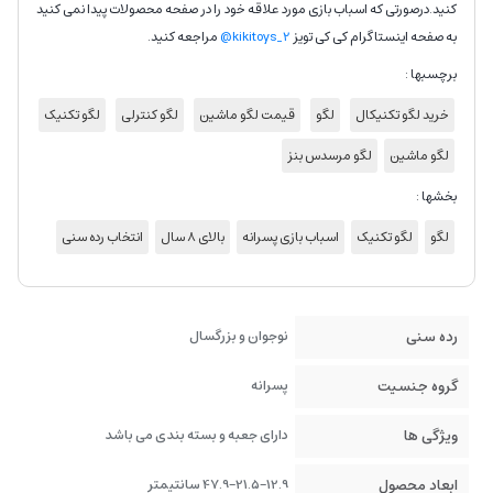
کنید.درصورتی که اسباب بازی مورد علاقه خود را در صفحه محصولات پیدا نمی کنید
به صفحه اینستاگرام کی کی تویز
kikitoys_2@
مراجعه کنید.
برچسبها :
خرید لگو تکنیکال
لگو
قیمت لگو ماشین
لگو کنترلی
لگو تکنیک
لگو ماشین
لگو مرسدس بنز
بخشها :
لگو
لگو تکنیک
اسباب بازی پسرانه
بالای 8 سال
انتخاب رده سنی
رده سنی
نوجوان و بزرگسال
گروه جنسیت
پسرانه
ویژگی ها
دارای جعبه و بسته بندی می باشد
ابعاد محصول
47.9-21.5-12.9 سانتیمتر