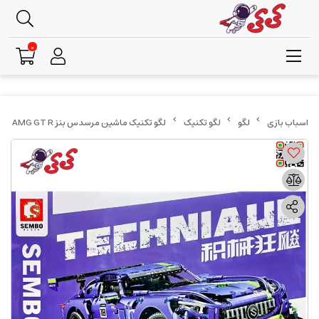
0
لگو
لگو تکنیک
لگو تکنیک ماشین مرسدس بنز AMG GT R برند سمبوبلاک SEMBO BLOCK 701028