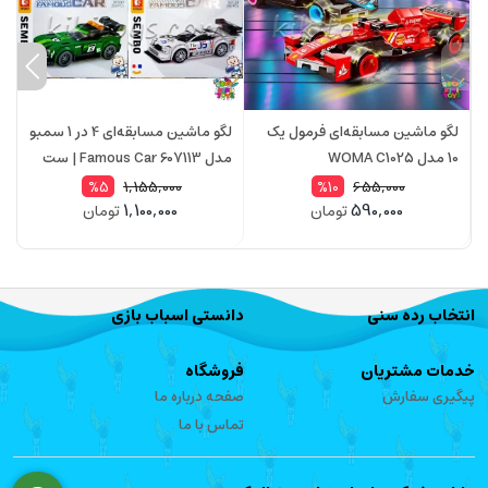
لگو ماشین مسابقه‌ای فرمول یک
لگو ماشین مسابقه‌ای 4 در 1 سمبو
10 مدل WOMA C1025
مدل Famous Car 607113 | ست
873 قطعه
ق
1,155,000
655,000
%5
%10
1,100,000
590,000
تومان
تومان
انتخاب رده سنی
دانستی اسباب بازی
خدمات مشتریان
فروشگاه
پیگیری سفارش
صفحه درباره ما
تماس با ما