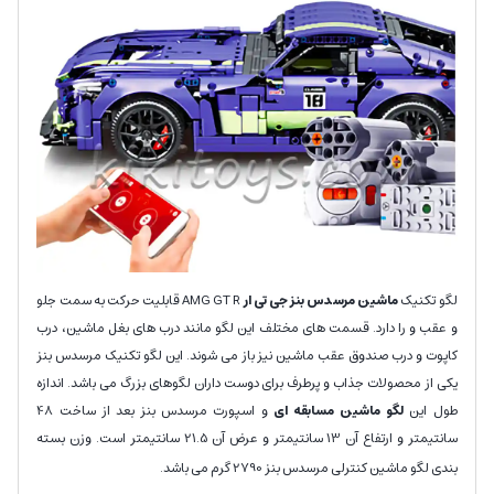
لگو تکنیک
ماشین مرسدس بنز جی تی ار
AMG GT R قابلیت حرکت به سمت جلو
و عقب و را دارد. قسمت های مختلف این لگو مانند درب های بغل ماشین، درب
کاپوت و درب صندوق عقب ماشین نیز باز می شوند. این لگو تکنیک مرسدس بنز
یکی از محصولات جذاب و پرطرف برای دوست داران لگوهای بزرگ می باشد. اندازه
طول این
لگو ماشین مسابقه ای
و اسپورت مرسدس بنز بعد از ساخت 48
سانتیمتر و ارتفاع آن 13 سانتیمتر و عرض آن 21.5 سانتیمتر است. وزن بسته
بندی لگو ماشین کنترلی مرسدس بنز 2790 گرم می باشد.