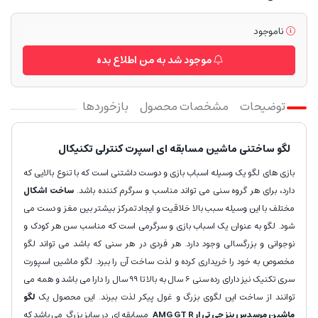
ناموجود
موجود شد به من اطلاع بده
توضیحات
مشخصات محصول
بازخوردها
لگو ساختنی ماشین مسابقه ای اسپرت کنترلی تکنیکال
بازی های لگو یک وسیله اسباب بازی و دوست داشتنی است که با تنوع بالایی که
دارد، برای هر گروه سنی می تواند مناسب و سرگرم کننده باشد.
ساخت اشکال
مختلف با این وسیله سبب بالا خلاقیت و ایجاد تمرکز بیشتر بین مغز و دست می
شود. لگو به عنوان یک اسباب بازی و سرگرمی است که مناسب سن هر کودک و
نوجوانی و بزرگسالی وجود دارد. هر فردی در هر سنی که باشد می تواند لگو
مخصوص به خود را خریداری کرده و لذت ساخت آن را ببرد. لگو ماشین اسپورت
سری تکنیک نیز دارای رده سنی 6 سال به بالا تا 99 سال را دارا می باشد و همه می
توانند از ساخت این لگوی بزرگ و غول پیکر لذت ببرند. این محصول یک
لگو
ماشین مرسدس بنز جی تی ار AMG GT R
مسابقه ای در سایز بزرگ می باشد که