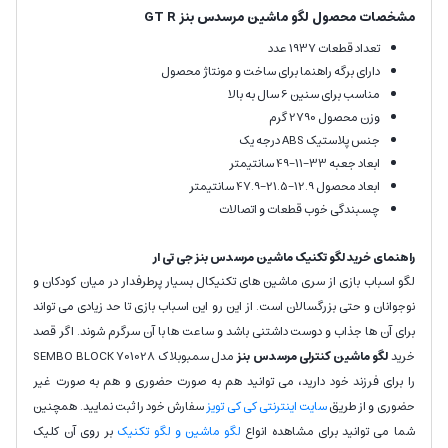
مشخصات محصول لگو ماشین مرسدس بنز GT R
تعداد قطعات 1937 عدد
دارای برگه راهنما برای ساخت و مونتاژ محصول
مناسب برای سنین 6 سال به بالا
وزن محصول 2790 گرم
جنس پلاستیک ABS درجه یک
ابعاد جعبه 33-11-49 سانتیمتر
ابعاد محصول 12.9-21.5-47.9 سانتیمتر
چسبندگی خوب قطعات و اتصالات
راهنمای خرید لگو تکنیک ماشین مرسدس بنز جی تی ار
لگو اسباب بازی از سری ماشین های تکنیکال بسیار پرطرفدار در میان کودکان و
نوجوانان و حتی بزرگسالان است. از این رو این اسباب بازی تا حد زیادی می تواند
برای آن ها جذاب و دوست داشتنی باشد و ساعت ها با آن سرگرم شوند. اگر قصد
خرید
لگو ماشین کنترلی مرسدس بنز
مدل سمبوبلاک SEMBO BLOCK 701028
را برای فرزند خود دارید، می توانید هم به صورت حضوری و هم به صورت غیر
حضوری و از طریق
سایت اینترنتی کی کی تویز
سفارش خود را ثبت نمایید. همچنین
شما می توانید برای مشاهده انواع
لگو ماشین و لگو تکنیک
بر روی آن کلیک