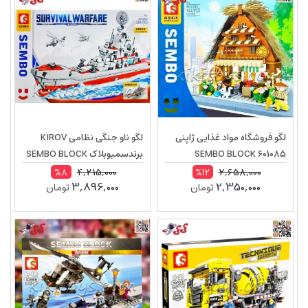
لگو فروشگاه مواد غذایی ژاپنی
لگو ناو جنگی نظامی KIROV
SEMBO BLOCK 601085
برندسمبوبلاک SEMBO BLOCK
207205
4,215,000
2,658,000
%8
%12
3,896,000
2,350,000
تومان
تومان