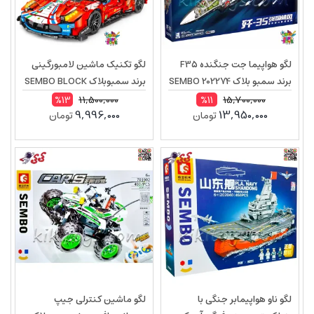
لگو هواپیما جت جنگنده F35
لگو تکنیک ماشین لامبورگینی
برند سمبو بلاک 202274 SEMBO
برند سمبوبلاک SEMBO BLOCK
701950
BLOCK
11,500,000
15,700,000
%13
%11
9,996,000
13,950,000
تومان
تومان
لگو ناو هواپیمابر جنگی با
لگو ماشین کنترلی جیپ