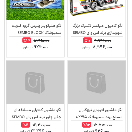
لگو کامیون میکسر تکنیک بزرگ
لگو هلیکوپتر پلیس گروه ضربت
شهرسازی برند اس وای SEMBO
سمبوبلاک SEMBO BLOCK
102318
BLOCK 703941
1,215,000
9,996,000
%24
%10
926,000
8,996,000
تومان
تومان
لگو ماشین افرودی تبهکاران
لگو ماشین کنترلی مسابقه ای
مسلح برند سمبوبلاک 102315
جکی چان برند اس وای SEMBO
BLOCK 705981
16,300,000
12,515,000
%11
%93
14,496,000
926,000
تومان
تومان