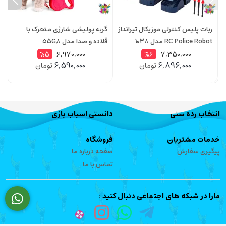
ربات پلیس کنترلی موزیکال تیرانداز
گربه پولیشی شارژی متحرک با
RC Police Robot مدل 1038
قلاده و صدا مدل 55G8
ys
6,970,000
7,350,000
%5
%6
6,590,000
6,896,000
تومان
تومان
انتخاب رده سنی
دانستی اسباب بازی
خدمات مشتریان
فروشگاه
پیگیری سفارش
صفحه درباره ما
تماس با ما
مارا در شبکه های اجتماعی دنبال کنید :