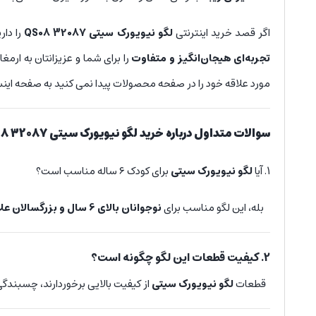
اگر قصد خرید اینترنتی
لگو
نیویورک سیتی QS08 32087
را دار
تجربه‌ای هیجان‌انگیز و متفاوت
را برای شما و عزیزانتان به ار
مورد علاقه خود را در صفحه محصولات پیدا نمی کنید به صفحه اینس
سوالات متداول درباره خرید
لگو
نیویورک سیتی QS08 32087
1. آیا
لگو
نیویورک سیتی
برای کودک ۶ ساله مناسب است؟
بله، این لگو مناسب برای
نوجوانان بالای 6 سال و بزرگسالان علاقه مند طراحی شده
2. کیفیت قطعات این لگو چگونه است؟
قطعات
لگو نیویورک سیتی
از کیفیت بالایی برخوردارند، چسبندگ