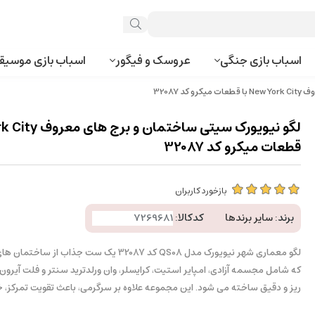
اسباب بازی جنگی
عروسک و فیگور
اسباب بازی موسیق
32087
قطعات میکرو کد 32087
بازخورد کاربران
برند:
سایر برندها
کدکالا:
لگو معماری شهر نیویورک مدل QS08 کد 32087 یک ست جذاب
که شامل مجسمه آزادی، امپایر استیت، کرایسلر، وان ورلدترید سنتر و فلت آیرو
ریز و دقیق ساخته می شود. این مجموعه علاوه بر سرگرمی، باعث تقویت تمرکز،