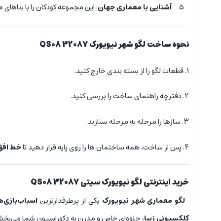
آشنایی با معماری جهان
: این مجموعه کودکان را با بناهای 
نحوه ساخت
لگو
شهر نیویورک QS08 32087
1. قطعات لگو را از بسته بندی خارج کنید.
2. دفترچه راهنمای ساخت را بررسی کنید.
3. سازها را مرحله به مرحله بسازید.
4. پس از ساخت، همه ساختمان ها را روی پایه قرار دهید تا
خط افق
خرید اینترنتی لگو
نیویورک سیتی QS08 32087
لگو معماری شهر نیویورک
یکی از پرطرفدارترین
اسباب‌بازی‌
کلکسیونی زیبا
، جلوه‌ای خاص و مدرن به دکوراسیون شما می‌بخش