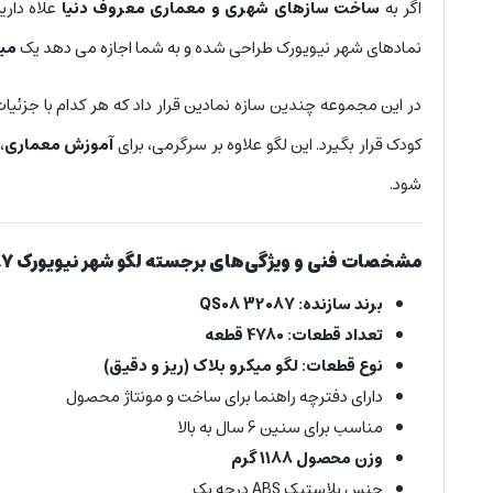
اگر به
ساخت سازهای شهری و معماری معروف دنیا
علاه داری
نمادهای شهر نیویورک طراحی شده و به شما اجازه می دهد یک
مین
در این مجموعه چندین سازه نمادین قرار داد که هر کدام با جزئ
کودک قرار بگیرد. این لگو علاوه بر سرگرمی، برای
آموزش معماری
،
شود.
مشخصات فنی و ویژگی‌های برجسته لگو
شهر نیویورک QS08 32087
برند سازنده: QS08 32087
تعداد قطعات:
4780 قطعه
نوع قطعات: لگو میکرو بلاک (ریز و دقیق)
دارای دفترچه راهنما برای ساخت و مونتاژ محصول
مناسب برای سنین 6 سال به بالا
وزن محصول
1188 گرم
جنس پلاستیک ABS درجه یک