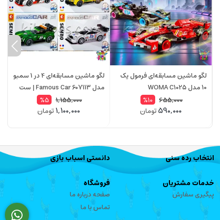
لگو ماشین مسابقه‌ای فرمول یک
لگو ماشین مسابقه‌ای 4 در 1 سمبو
10 مدل WOMA C1025
مدل Famous Car 607113 | ست
873 قطعه
ق
1,155,000
655,000
%5
%10
1,100,000
590,000
تومان
تومان
انتخاب رده سنی
دانستی اسباب بازی
خدمات مشتریان
فروشگاه
پیگیری سفارش
صفحه درباره ما
تماس با ما