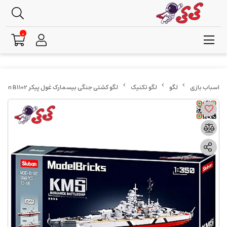
0
لگو
لگو تکنیک
لگو کشتی جنگی بیسمارک غول پیکر Slubon B1102