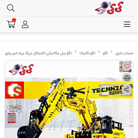
0
لگو
لگو تکنیک
لگو بیل مکانیکی تکنیکال بزرگ برند اس وای SEMBO BLOCK 701802