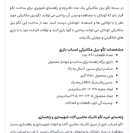
در بسته لگو بیل مکانیکی یک عدد دفترچه و راهنمای تصویری برای ساخت لگو
قرار دارد که کودکان با مشاهده و دیدن آن براحتی می توانند لگو بیل مکانیکی مورد
نظر را با توانایی ها و استعداد خودشان درست کنند. بعد از ساخت این لگو بیل
مکانیکی کودکان می توانند براحتی با آنها بازی کنند و اوقات فراغت خود را با بازی
های خلاقیتی و مهارتی بگذرانند.
مشخصات لگو بیل مکانیکی اسباب بازی
تعداد قطعات 841 عدد
دارای برگه راهنما برای ساخت و مونتاژ محصول
مناسب برای سنین 6 سال به بالا
وزن محصول 1250 گرم
جنس پلاستیک ABS درجه یک
ابعاد جعبه 38-7-52 سانتیمتر
ابعاد محصول 23.5-22-29.5 سانتیمتر
چسبندگی خوب قطعات و اتصالات
راهنمای خرید لگو تکنیک ماشین آلات شهرسازی و راهسازی
لگو اسباب بازی از سری تکنیک ماشین آلات و ادوات شهرسازی و راهسازی بسیار
پرطرفدار در میان کودکان و نوجوانان و حتی بزرگسالان است. از این رو اسباب بازی