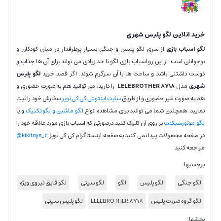
خرید انلاین لگو پلیس شهری
لگو اسباب بازی
از سری لگو پلیس و جنگی بسیار پرطرفدار در میان کودکان و
نوجوانان است. از این رو اسباب بازی لگو تا حد زیادی می تواند برای آن ها جذاب و
دوست داشتنی باشد و ساعت ها با آن سرگرم شوند. اگر قصد خرید
لگو پلیس
شهری
مدل
LELEBROTHER 8718
را دارید، می توانید هم به صورت حضوری و
هم به صورت غیر حضوری و از طریق
سایت اینترنتی کی کی تویز
سفارش خود را ثبت
نمایید. همچنین شما می توانید برای مشاهده انواع
لگو ماشین و لگو تکنیک
و یا
لگو موتورسیکلت
بر روی آن کلیک کنید.درصورتی که اسباب بازی مورد علاقه خود را
در صفحه محصولات پیدا نمی کنید به صفحه اینستاگرام کی کی تویز
kikitoys_2@
مراجعه کنید.
برچسبها :
لگو جنگی
لگو پلیس
لگو
لگو سیتی
لگو قایق نیروی ویژه
لگو گروه ضربت پلیس
LELEBROTHER 8718
لگو پلیس سیتی
بخشها :