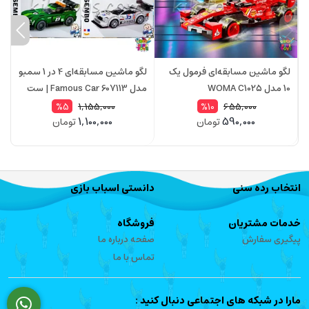
لگو ماشین مسابقه‌ای فرمول یک
لگو ماشین مسابقه‌ای 4 در 1 سمبو
10 مدل WOMA C1025
مدل Famous Car 607113 | ست
873 قطعه
ق
1,155,000
655,000
%5
%10
1,100,000
590,000
تومان
تومان
انتخاب رده سنی
دانستی اسباب بازی
خدمات مشتریان
فروشگاه
پیگیری سفارش
صفحه درباره ما
تماس با ما
مارا در شبکه های اجتماعی دنبال کنید :