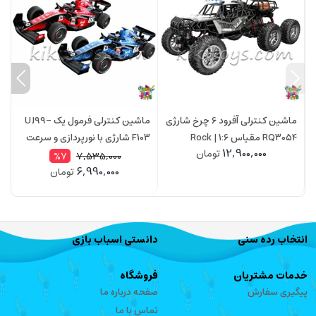
ماشین کنترلی آفرود 6 چرخ شارژی
ماشین کنترلی فرمول یک UJ99-
RQ3054 مقیاس 1:6 | Rock
F103 شارژی با نورپردازی و سرعت
768NA سر
12,900,000
تومان
Crawler
20 کیلومتر
7,535,000
%7
6,990,000
تومان
انتخاب رده سنی
دانستی اسباب بازی
خدمات مشتریان
فروشگاه
پیگیری سفارش
صفحه درباره ما
تماس با ما