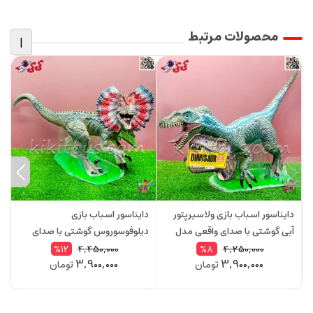
محصولات مرتبط
|
دایناسور اسباب بازی ولاسیرپتور
دایناسور اسباب بازی
د
آبی گوشتی با صدای واقعی مدل
دیلوفوسوروس گوشتی با صدای
گ
004Q2
واقعی مدل 005Q2
Q2
4,450,000
4,250,000
%12
%8
3,900,000
3,900,000
تومان
تومان