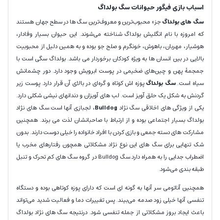
اسباب بازی فیگور حیوانات سگ بولداگ
سگ های بولداگ
جزء محبوب‌ترین و معروف‌ترین سگ ها در سطح جهان هستند
که امروزه با نام انگلیش بولداگ شناخته می‌شوند. این حیوان بسیار وفادار،
هوشیار، مهربان، باهوش، خونگرم و صلح جو بوده و به همین دلیل از محبوبیت
بالایی در بین انسان ها به ویژه کودکان برخوردار می باشد. بولداگ سگی است با
جمجمهٔ پهن و چین‌های ضخیمی در پوست ابرویش وجود دارد. دور چشمانش
سیاه است.
سگ بولداگ
پوزه اش کوتاه و گره‌ای در بالای آن قرار دارد. پوست زیر
گردنش به شکل یک حلق آویز است. لب های آویزان و دندانهای نیشی شکلی دارد.
یکی از ویژگی های اخلاقی سگ نژاد
Bulldog
، لجبازی آنها است.سگ های نژاد
بولداگ بسیار اجتماعی بوده و از ارتباط با صاحبانشان لذت می برند. همچنین
مشارکت های دسته جمعی و بازی کردن با افراد خانواده را خیلی دوست دارند. بدون
شک تنهایی برای سگ های این نوع نژاد مشکلاتی همچون رفتارهای مخرب یا
اضطراب جدایی را به همراه دارد.سگ Bulldog در گروه سگ های کم تحرک و تنبل
طبقه بندی می‌شود.
همچنین آناتومی سر آنها به گونه ای است که دارای پوزه کوتاهی بوده و دستگاه
تنفسی آنها خیلی زود صدمه می‌بیند. پس تغییرات دما و فعالیت شدید می‌تواند
باعث ایجاد بروز مشکلاتی از جمله تنفسی شود. درنتیجه سگ های نژاد بولداگ