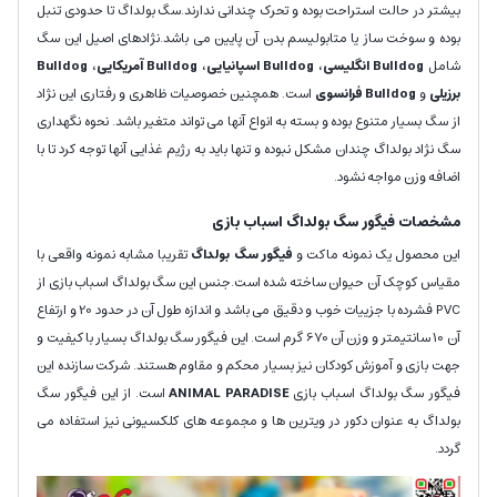
بیشتر در حالت استراحت بوده و تحرک چندانی ندارند.سگ بولداگ تا حدودی تنبل
بوده و سوخت ساز یا متابولیسم بدن آن پایین می باشد.نژادهای اصیل این سگ
شامل
Bulldog انگلیسی
،
Bulldog اسپانیایی
،
Bulldog آمریکایی
،
Bulldog
برزیلی
و
Bulldog فرانسوی
است. همچنین خصوصیات ظاهری و رفتاری این نژاد
از سگ بسیار متنوع بوده و بسته به انواع آنها می تواند متغیر باشد. نحوه نگهداری
سگ نژاد بولداگ چندان مشکل نبوده و تنها باید به رژیم غذایی آنها توجه کرد تا با
اضافه وزن مواجه نشود.
مشخصات فیگور سگ بولداگ اسباب بازی
این محصول یک نمونه ماکت و
فیگور سگ بولداگ
تقریبا مشابه نمونه واقعی با
مقیاس کوچک آن حیوان ساخته شده است.جنس این سگ بولداگ اسباب بازی از
PVC فشرده با جزییات خوب و دقیق می باشد و اندازه طول آن در حدود 20 و ارتفاع
آن 10 سانتیمتر و وزن آن 670
گرم است. این فیگور سگ بولداگ بسیار با کیفیت و
جهت بازی و آموزش کودکان نیز بسیار محکم و مقاوم هستند. شرکت سازنده این
فیگور سگ بولداگ اسباب بازی
ANIMAL PARADISE
است. از این فیگور سگ
بولداگ به عنوان دکور در ویترین ها و مجموعه های کلکسیونی نیز استفاده می
گردد.