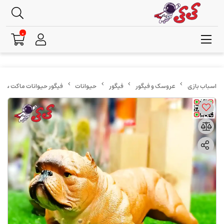
0
عروسک و فیگور
فیگور
حیوانات
فیگور حیوانات ماکت سگ بولداگ اس