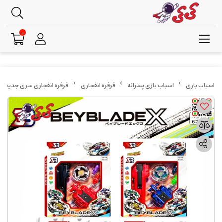
0
اسباب بازی پسرانه
فرفره انفجاری
فرفره انفجاری سری جدید BEYBLADE X مدل BB218 + پرتابگر نخ‌کش و ژیروسکوپ