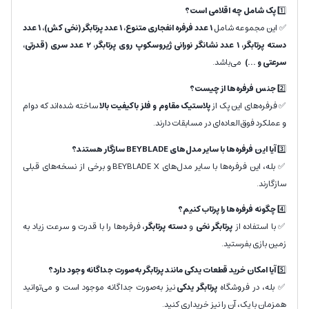
1️⃣
پک شامل چه اقلامی است؟
✅ این مجموعه شامل
1 عدد فرفره انفجاری متنوع، 1 عدد پرتابگر (نخی کش)، ۱ عدد
دسته پرتابگر، 1 عدد نشانگر نورانی ژیروسکوپ روی پرتابگر، 2 عدد سری (قدرتی،
سرعتی و ...)
می‌باشد.
2️⃣
جنس فرفره‌ها از چیست؟
✅ فرفره‌های این پک از
پلاستیک مقاوم و فلز باکیفیت بالا
ساخته شده‌اند که دوام
و عملکرد فوق‌العاده‌ای در مسابقات دارند.
3️⃣
آیا این فرفره‌ها با سایر مدل‌های BEYBLADE سازگار هستند؟
✅ بله، این فرفره‌ها با سایر مدل‌های BEYBLADE X و برخی از نسخه‌های قبلی
سازگارند.
4️⃣
چگونه فرفره‌ها را پرتاب کنیم؟
✅ با استفاده از
پرتابگر نخی
و
دسته پرتابگر
، فرفره‌ها را با قدرت و سرعت زیاد به
زمین بازی بفرستید.
5️⃣
آیا امکان خرید قطعات یدکی مانند پرتابگر به‌صورت جداگانه وجود دارد؟
✅ بله، در فروشگاه
پرتابگر یدکی
نیز به‌صورت جداگانه موجود است و می‌توانید
همزمان با پک، آن را نیز خریداری کنید.