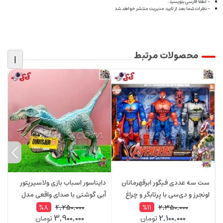
- لطفا فارسی بنویسید.
- نظرات شما بعد از تایید مدیریت منتشر خواهد شد
محصولات مرتبط
|
ست سه عددی فیگور ابرقهرمانان
دایناسور اسباب بازی ولاسیرپتور
د
اونجرز و دی‌سی با پرتابگر و چراغ
آبی گوشتی با صدای واقعی مدل
د
مدل 39993
004Q2
وا
4,250,000
2,350,000
%8
%11
3,900,000
2,100,000
تومان
تومان