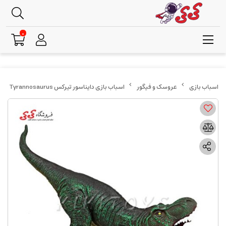
0
عروسک و فیگور
اسباب بازی دایناسور تیرکس Tyrannosaurus