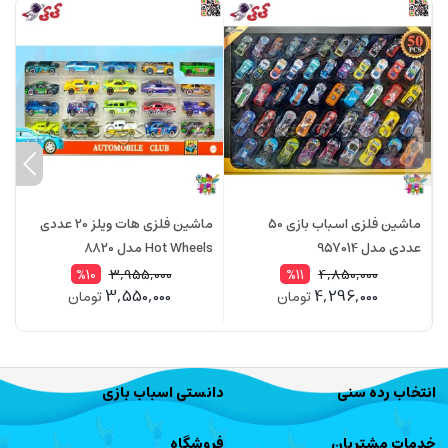
ماشین فلزی اسباب بازی 50
ماشین فلزی هات ویلز 20 عددی
م
عددی مدل 957014
Hot Wheels مدل 8820
مق
3,955,000
4,850,000
%10
%11
3,550,000
4,296,000
تومان
تومان
انتخاب رده سنی
دانستی اسباب بازی
خدمات مشتریان
فروشگاه