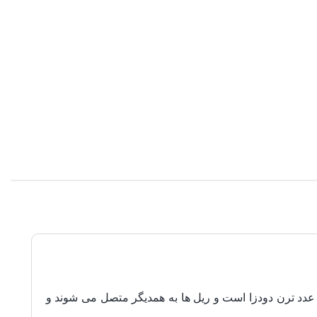
ب بازی های پرطرفدار و جذاب برای کودکان است.مجموعه اسباب بازی قطار شامل 1 واگن و یک عدد ترن دودزا است و ریل ها به همدیگر متصل می شوند و