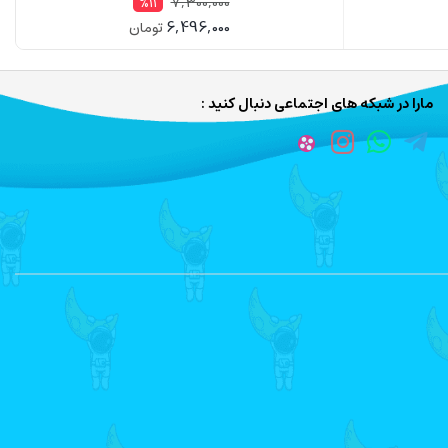
7,300,000
%11
6,496,000
تومان
مارا در شبکه های اجتماعی دنبال کنید :