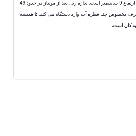
قطار در آن حرکت می کند.جنس بدنه از پلاستیک ABC با کیفیت ساخته شده است. اندازه هر یک از لکوموتیو تقربیا 12 سانتیمتر به ارتفاع 9 سانتیمتر است.اندازه ریل بعد از مونتاژ در حدود 46
ف مخصوص چند قطره آب وارد دستگاه می کنید تا همیشه
ودکان است.