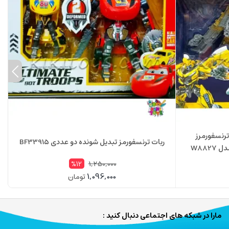
ترنسفورمرز
ربات ترنسفورمز تبدیل شونده دو عددی BF33915
1,250,000
%12
1,096,000
تومان
مارا در شبکه های اجتماعی دنبال کنید :