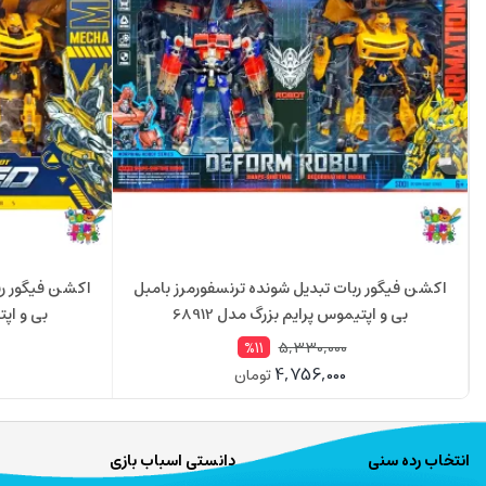
اکشن فیگور ربات تبدیل شونده ترنسفورمرز بامبل
اکشن فیگور رب
بی و اپتیموس پرایم بزرگ مدل 68912
بی و اپتی
5,330,000
%11
4,756,000
تومان
انتخاب رده سنی
دانستی اسباب بازی