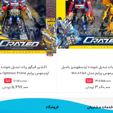
ات تبدیل شونده ترنسفورمرز بامبل
اکشن فیگور ربات تبدیل شونده 
موس پرایم مدل W8825A
اپتیموس پرایم Optimus Prime مدل W8827
6,160,000
3,655,000
%11
%16
5,496,000
3,060,000
تومان
تومان
خدمات مشتریان
فروشگاه