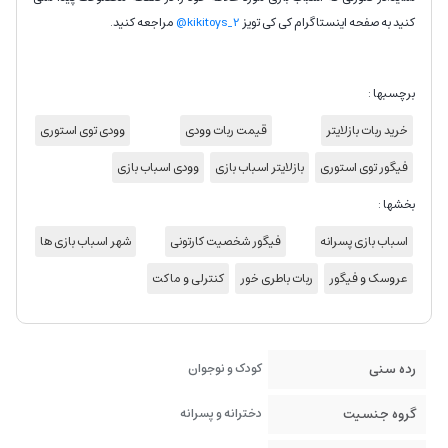
کنید به صفحه اینستاگرام کی کی تویز
kikitoys_2@
مراجعه کنید.
برچسبها :
خرید ربات بازلایتر
قیمت ربات وودی
وودی توی استوری
فیگور توی استوری
بازلایتر اسباب بازی
وودی اسباب بازی
بخشها :
اسباب بازی پسرانه
فیگور شخصیت کارتونی
شهر اسباب بازی ها
عروسک و فیگور
ربات باطری خور
کنترلی و ماکت
رده سنی
کودک و نوجوان
گروه جنسیت
دخترانه و پسرانه