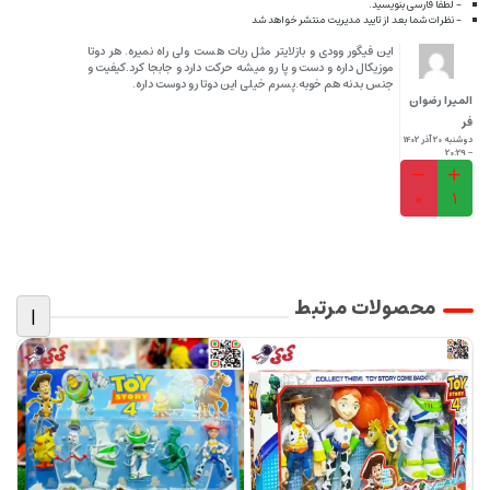
- لطفا فارسی بنویسید.
- نظرات شما بعد از تایید مدیریت منتشر خواهد شد
این فیگور وودی و بازلایتر مثل ربات هست ولی راه نمیره. هر دوتا
موزیکال داره و دست و پا رو میشه حرکت دارد و جابجا کرد.کیفیت و
جنس بدنه هم خوبه.پسرم خیلی این دوتا رو دوست داره.
المیرا رضوان
فر
دوشنبه 20 آذر 1402
- 20:29
0
1
محصولات مرتبط
|