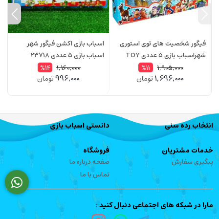
فیگور شخصیت های توی استوری
اسباب بازی اکشن فیگور شهر
ر
شهراسباب بازی 5 عددی TOY
اسباب بازی 5 عددی 23718
م
0
STORY4
1,160,000
1,905,000
%14
%11
996,000
1,696,000
تومان
تومان
انتخاب رده سنی
دانستی اسباب بازی
خدمات مشتریان
فروشگاه
پیگیری سفارش
صفحه درباره ما
تماس با ما
مارا در شبکه های اجتماعی دنبال کنید :