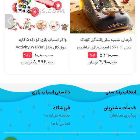
فرمان شبیه‌ساز رانندگی کودک
واکر اسباب‌بازی کودک ۵ کاره
ا
مدل 9-661 | اسباب‌بازی ماشین
موزیکال مدل Activity Walker
موزیکال با چراغ، حرکت جلو و عقب
6041 | مناسب کودکان ۶ ماه به بالا
م
10,800,000
5,490,000
%17
%11
8,996,000
4,900,000
تومان
تومان
انتخاب رده سنی
دانستی اسباب بازی
خدمات مشتریان
فروشگاه
پیگیری سفارش
صفحه درباره ما
تماس با ما