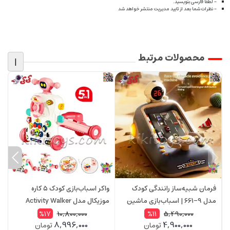
- لطفا فارسی بنویسید.
- نظرات شما بعد از تایید مدیریت منتشر خواهد شد
محصولات مرتبط
|
فرمان شبیه‌ساز رانندگی کودک
واکر اسباب‌بازی کودک ۵ کاره
ا
مدل 9-661 | اسباب‌بازی ماشین
موزیکال مدل Activity Walker
موزیکال با چراغ، حرکت جلو و عقب
6041 | مناسب کودکان ۶ ماه به بالا
م
10,800,000
5,490,000
%17
%11
8,996,000
4,900,000
تومان
تومان