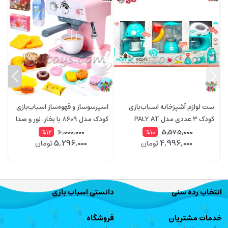
ست لوازم آشپزخانه اسباب‌بازی
اسپرسوساز و قهوه‌ساز اسباب‌بازی
س
کودک 3 عددی مدل PALY AT
کودک مدل 8609 با بخار، نور و صدا
HOME 2578 – قهوه ساز، همزن و
| ست آشپزخانه و دسر بازی واقعی
6,000,000
5,575,000
%12
%10
5,296,000
4,996,000
تومان
تومان
مخلوط‌کن
ه
انتخاب رده سنی
دانستی اسباب بازی
خدمات مشتریان
فروشگاه