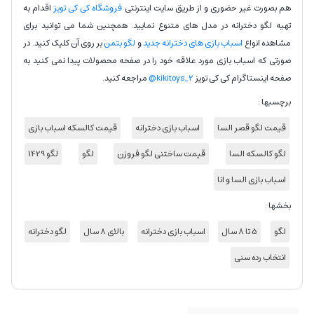
هم بصورت غیر حضوری و از طریق سایت اینترنتی
فروشگاه کی کی تویز
اقدام به
تهیه لگو دخترانه در مدل های متنوع نمایید. همچنین شما می توانید برای
مشاهده انواع
اسباب بازی های دخترانه جدید
و
لگو بتمن
بر روی آن کلیک کنید. در
صورتی که اسباب بازی مورد علاقه خود را در صفحه محصولات پیدا نمی کنید به
صفحه اینستاگرام کی کی تویز
kikitoys_2@
مراجعه کنید.
برچسبها :
قیمت لگو قصر السا
اسباب بازی دخترانه
قیمت کالسکه اسباب بازی
لگو کالسکه السا
قیمت ساختنی لگو فروزن
لگو
لگو 1429
اسباب بازی السا و انا
بخشها :
لگو
5 تا 8 سال
اسباب بازی دخترانه
بالای 8 سال
لگو دخترانه
انتخاب رده سنی