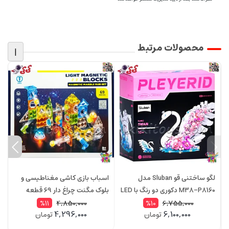
محصولات مرتبط
|
لگو ساختنی قو Sluban مدل
اسباب بازی کاشی مغناطیسی و
ا
M38-P8160 دکوری دو رنگ با LED
بلوک مگنت چراغ دار 69 قطعه
آهنربایی مدل 3300
آه
4,850,000
6,755,000
%11
%10
4,296,000
6,100,000
تومان
تومان