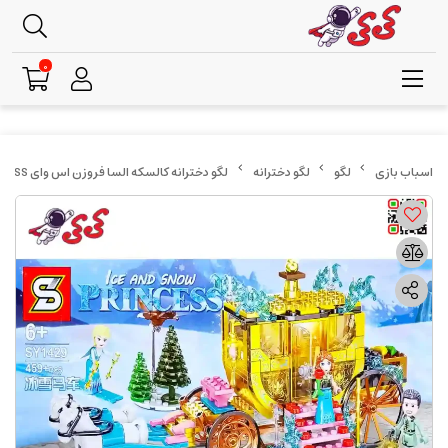
0
لگو
لگو دخترانه
لگو دخترانه کالسکه السا فروزن اس وای SY1429 PRINCESS