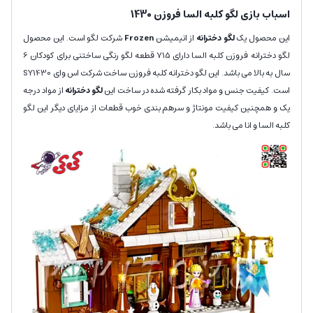
اسباب بازی لگو کلبه السا فروزن 1430
این محصول یک
لگو دخترانه
از انیمیشن
Frozen
شرکت لگو است. این محصول
لگو دخترانه فروزن کلبه السا دارای 715 قطعه لگو رنگی ساختنی برای کودکان 6
سال به بالا می باشد. این لگو دخترانه کلبه فروزن ساخت شرکت اس وای SY1430
است. کیفیت جنس و مواد بکار گرفته شده در ساخت این
لگو دخترانه
از مواد درجه
یک و همچنین کیفیت مونتاژ و سرهم بندی خوب قطعات از مزایای دیگر این لگو
کلبه السا و انا می باشد.