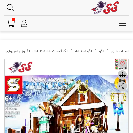
0
لگو
لگو دخترانه
لگو قصر دخترانه کلبه السا فروزن اس وای SY1430 PRINCESS