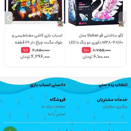
لگو ساختنی قو Sluban مدل
اسباب بازی کاشی مغناطیسی و
ا
M38-P8160 دکوری دو رنگ با LED
بلوک مگنت چراغ دار 69 قطعه
آهنربایی مدل 3300
آه
4,850,000
6,755,000
%11
%10
4,296,000
6,100,000
تومان
تومان
انتخاب رده سنی
دانستی اسباب بازی
خدمات مشتریان
فروشگاه
پیگیری سفارش
صفحه درباره ما
تماس با ما