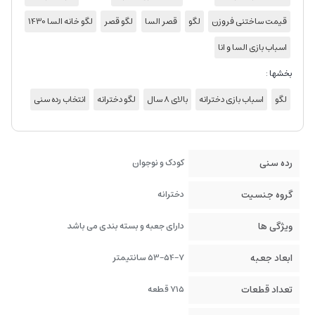
قیمت ساختنی فروزن
لگو
قصر السا
لگو قصر
لگو خانه السا 1430
اسباب بازی السا و انا
بخشها :
لگو
اسباب بازی دخترانه
بالای 8 سال
لگو دخترانه
انتخاب رده سنی
رده سنی
کودک و نوجوان
گروه جنسیت
دخترانه
ویژگی ها
دارای جعبه و بسته بندی می باشد
ابعاد جعبه
53-54-7 سانتیمتر
تعداد قطعات
715 قطعه