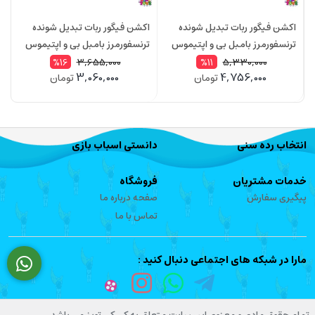
اکشن فیگور ربات تبدیل شونده
اکشن فیگور ربات تبدیل شونده
ا
ترنسفورمرز بامبل بی و اپتیموس
ترنسفورمرز بامبل بی و اپتیموس
ت
پرایم بزرگ مدل 68912
پرایم مدل W8825A
me
3,655,000
5,330,000
%16
%11
3,060,000
4,756,000
تومان
تومان
انتخاب رده سنی
دانستی اسباب بازی
خدمات مشتریان
فروشگاه
پیگیری سفارش
صفحه درباره ما
تماس با ما
مارا در شبکه های اجتماعی دنبال کنید :