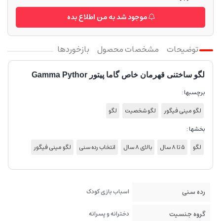
موجود شد به من اطلاع بده
توضیحات
مشخصات محصول
بازخوردها
لگو ساختنی قهرمان خاص گاما پیتور Gamma Pythor
برچسبها :
لگو مینی فیگور
لگو شخصیت
لگو
بخشها :
لگو
5 تا 8 سال
بالای 8 سال
انتخاب رده سنی
لگو مینی فیگور
رده سنی
اسباب بازی کودک
گروه جنسیت
دخترانه و پسرانه