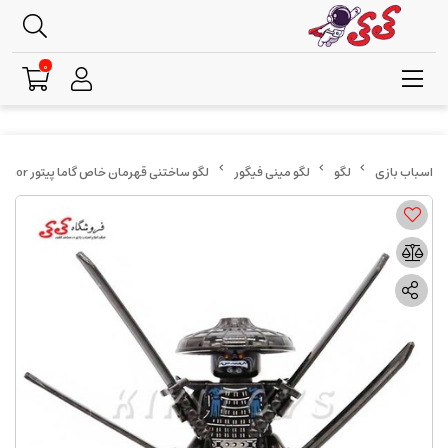
0
لگو
لگو مینی فیگور
لگو ساختنی قهرمان خاص گاما پیتور Gamma Pythor