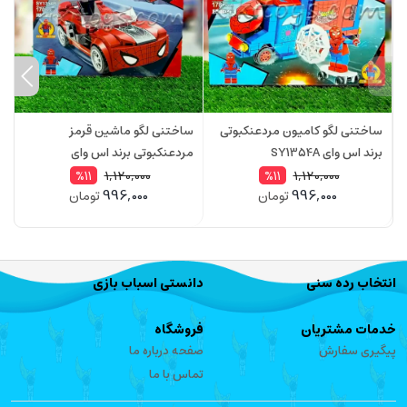
ساختنی لگو کامیون مردعنکبوتی
ساختنی لگو ماشین قرمز
س
برند اس وای SY1354A
مردعنکبوتی برند اس وای
م
D
SY1354B
1,120,000
1,120,000
%11
%11
996,000
996,000
تومان
تومان
انتخاب رده سنی
دانستی اسباب بازی
خدمات مشتریان
فروشگاه
پیگیری سفارش
صفحه درباره ما
تماس با ما