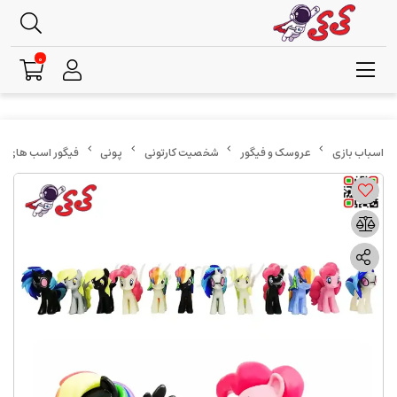
0
عروسک و فیگور
شخصیت کارتونی
پونی
فیگور اسب های پونی رنگی ست