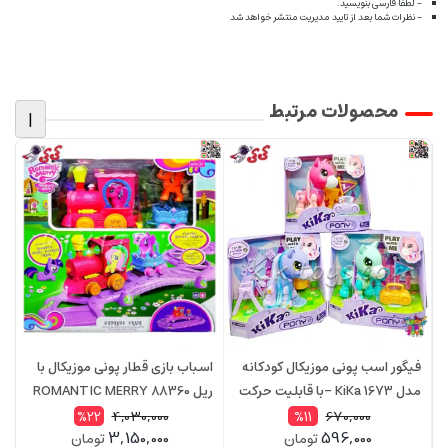
- لطفا فارسی بنویسید.
- نظرات شما بعد از تایید مدیریت منتشر خواهد شد
محصولات مرتبط
|
فیگور اسب پونی موزیکال کودکانه
اسباب بازی قطار پونی موزیکال با
مدل KiKa 1673 –با قابلیت حرکت
ریل ROMANTIC MERRY 88360
و موزیک
4,030,000
670,000
%22
%11
3,150,000
596,000
تومان
تومان