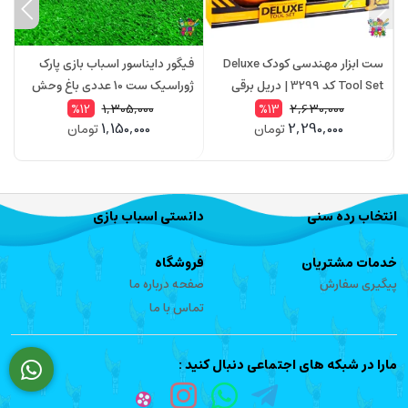
ست ابزار مهندسی کودک Deluxe
فیگور دایناسور اسباب بازی پارک
ل
Tool Set کد 3299 | دریل برقی
ژوراسیک ست 10 عددی باغ وحش
اسباب بازی با کلاه و عینک ایمنی
Dinosaur World مدل 6098
مد
1,305,000
2,630,000
%12
%13
1,150,000
2,290,000
تومان
تومان
انتخاب رده سنی
دانستی اسباب بازی
خدمات مشتریان
فروشگاه
پیگیری سفارش
صفحه درباره ما
تماس با ما
مارا در شبکه های اجتماعی دنبال کنید :