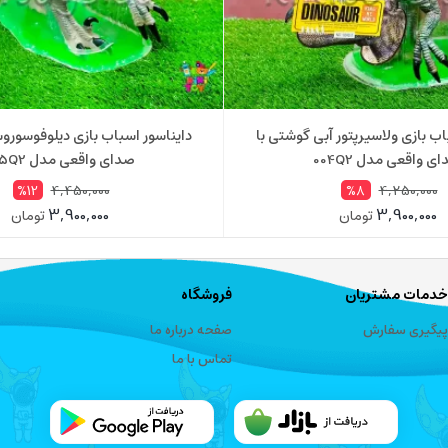
اب بازی ولاسیرپتور آبی گوشتی با
دایناسور اسباب بازی دیلوفوسورو
ی واقعی مدل 004Q2
صدای واقعی مدل 005Q2
4,450,000
4,250,000
%12
%8
3,900,000
3,900,000
تومان
تومان
خدمات مشتریان
فروشگاه
پیگیری سفارش
صفحه درباره ما
تماس با ما