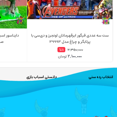
ست سه عددی فیگور ابرقهرمانان اونجرز و دی‌سی با
دایناسور اسب
پرتابگر و چراغ مدل 39993
صدا
2,350,000
%11
2,100,000
تومان
انتخاب رده سنی
دانستی اسباب بازی