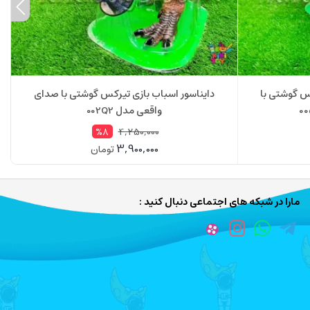
س گوشتی با
دایناسور اسباب بازی تیرکس گوشتی با صدای
واقعی مدل 002Q2
4,250,000
%8
3,900,000
تومان
مارا در شبکه های اجتماعی دنبال کنید :