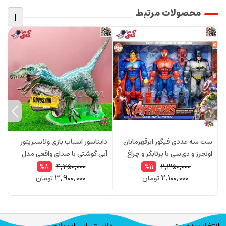
محصولات مرتبط
|
ست سه عددی فیگور ابرقهرمانان
دایناسور اسباب بازی ولاسیرپتور
د
اونجرز و دی‌سی با پرتابگر و چراغ
آبی گوشتی با صدای واقعی مدل
د
مدل 39993
004Q2
وا
4,250,000
2,350,000
%8
%11
3,900,000
2,100,000
تومان
تومان