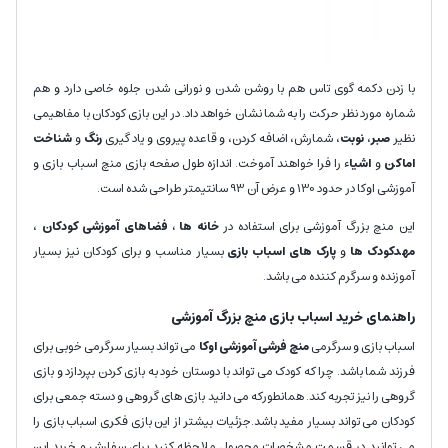
با زدن دکمه گوی تاس هم با روشن شدن و نورانی شدن جلوه خاصی دارد و هم
شماره مورد نظر حرکت را به شما نشان خواهد داد. در این بازی کودکان با مفاهیمی
نظیر
صبر
،
نوبت
، شمارش، اضافه کردن، و قاعده پیروی و یاد گیری
رنگ
و
شناخت
اماکن
و
اشیاء
را فرا خواهند آموخت. اندازه طول صفحه بازی منچ اسباب بازی و
آموزشی اوکا در حدود 130 و عرض آن 93 سانتیمتر طراحی شده است.
این منچ بزرگ آموزشی برای
استفاده در
خانه ها ، فضاهای آموزشی
کودکان
،
مهدکودک ها
و
پارک های اسباب بازی
بسیار مناسب و برای کودکان نیز بسیار
آموزنده و سرگرم کننده می باشد.
راهنمای خرید اسباب بازی منچ بزرگ آموزشی
اسباب بازی و سرگرمی
منچ فرشی آموزشی اوکا
می تواند بسیار سرگرمی خوبی برای
فرزند شما باشد. چرا که کودک می تواند با دوستان خود به بازی کردن بپردازد و بازی
گروهی را نیز تجربه کند. همانطورکه می دانید بازی های گروهی و دسته جمعی برای
کودکان می تواند بسیار مفید باشد.جزئیات بیشتر از این بازی فکری اسباب بازی را
می توانید در قسمت مشخصات محصول ملاحظه کنید.برای سفارش و خرید این