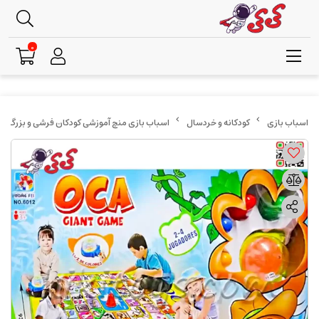
0
کودکانه و خردسال
اسباب بازی منچ آموزشی کودکان فرشی و بزرگ Oca giant game 6012