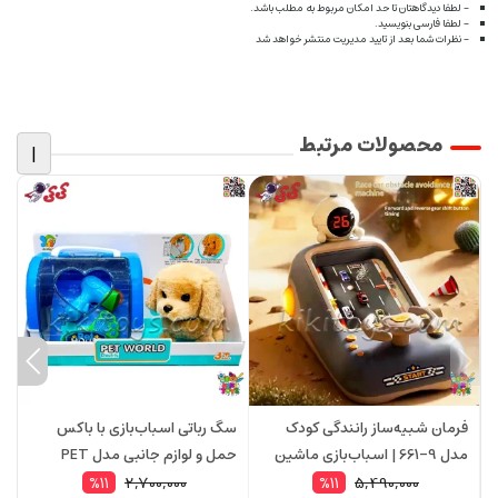
- لطفا دیدگاهتان تا حد امکان مربوط به مطلب باشد.
- لطفا فارسی بنویسید.
- نظرات شما بعد از تایید مدیریت منتشر خواهد شد
محصولات مرتبط
|
فرمان شبیه‌ساز رانندگی کودک
سگ رباتی اسباب‌بازی با باکس
س
مدل 9-661 | اسباب‌بازی ماشین
حمل و لوازم جانبی مدل PET
موزیکال با چراغ، حرکت جلو و عقب
WORLD – موزیکال و متحرک 699
2,700,000
5,490,000
%11
%11