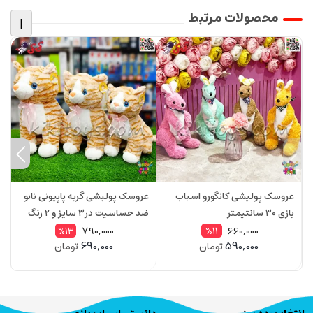
محصولات مرتبط
|
عروسک پولیشی کانگورو اسباب
عروسک پولیشی گربه پاپیونی نانو
ع
بازی 30 سانتیمتر
ضد حساسیت در۳ سایز و ۲ رنگ
ا
ح
790,000
660,000
%13
%11
690,000
590,000
تومان
تومان