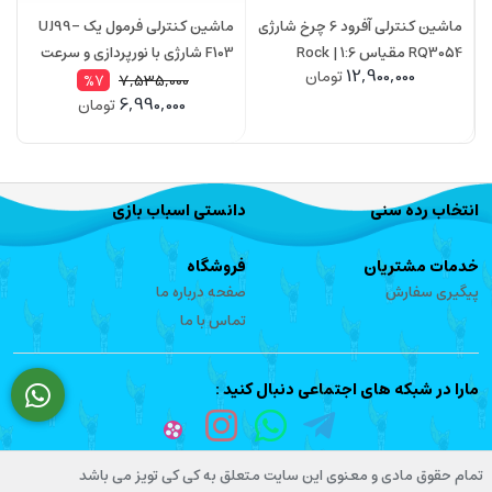
ماشین کنترلی آفرود 6 چرخ شارژی
ماشین کنترلی فرمول یک UJ99-
RQ3054 مقیاس 1:6 | Rock
F103 شارژی با نورپردازی و سرعت
768NA سر
12,900,000
تومان
Crawler
20 کیلومتر
7,535,000
%7
6,990,000
تومان
انتخاب رده سنی
دانستی اسباب بازی
خدمات مشتریان
فروشگاه
پیگیری سفارش
صفحه درباره ما
تماس با ما
مارا در شبکه های اجتماعی دنبال کنید :
تمام حقوق مادی و معنوی این سایت متعلق به کی کی تویز می باشد