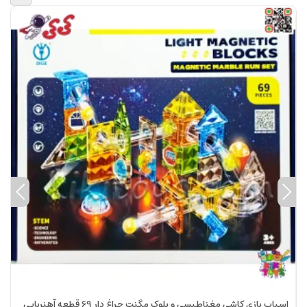
اسباب بازی کاشی مغناطیسی و بلوک مگنت چراغ دار 69 قطعه آهنربایی