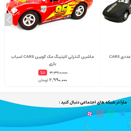
اسباب بازی ماشین مک کویین 3 عددی CARS
ماشین کنترلی لایتینگ مک کویین CARS اسباب
بازی
3,360,000
%11
2,990,000
تومان
مارا در شبکه های اجتماعی دنبال کنید :