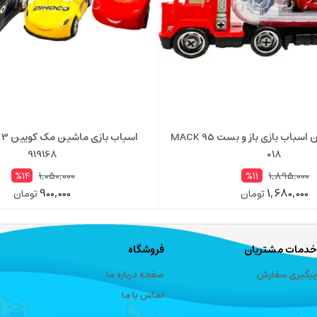
تریلی مک کویین اسباب بازی باز و بست MACK 95
919168
018
1,050,000
1,895,000
%14
%11
900,000
1,680,000
تومان
تومان
خدمات مشتریان
فروشگاه
پیگیری سفارش
صفحه درباره ما
تماس با ما