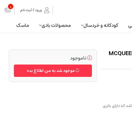
0
ورود / ثبت نام
ی
کودکانه و خردسال
محصولات بادی
ماسک
نترلی مک کویین افرودی شارژی اسباب بازی MCQUEEN
ناموجود
موجود شد به من اطلاع بده
یین CARS طرح آفرودی می باشد که دارای باتری