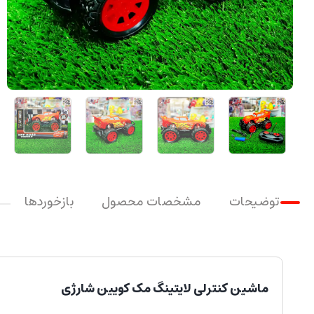
توضیحات
مشخصات محصول
بازخوردها
ماشین کنترلی لایتینگ مک کویین شارژی