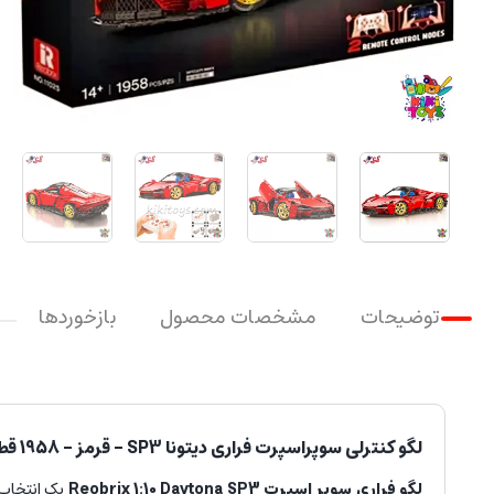
توضیحات
مشخصات محصول
بازخوردها
لگو کنترلی سوپراسپرت فراری دیتونا SP3 – قرمز – 1958 قطعه – نسخه دینامیک با پک پاور فانکشن
لگو فراری سوپر اسپرت Reobrix 1:10 Daytona SP3
یک انتخاب 