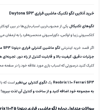
خرید آنلاین لگو تکنیک ماشین فراری Daytona SP3
لگوهای تکنیکال
یکی از محبوب‌ترین اسباب‌بازی‌ها در بین کودکان، نوجوان
کلکسیونی زیبا و لوکس، دکوراسیونی منحصربه‌فرد را به ارمغان می‌آ
اگر قصد خرید اینترنتی
لگو ماشین کنترلی فراری دیتونا SP3 مدل Reobrix 11025-D
جزئیات دقیق، کیفیت بالا و قابلیت کنترل از راه دور
،
تجربه‌ای ه
کلیک کنید.درصورتی که اسباب بازی مورد علاقه خود را در صفحه مح
Reobrix 1:10 Ferrari SP3
یک
لگوی کنترلی بی‌نظیر
است که با
به مجموعه خود اضافه کنید و از ساخت و کنترل آن لذت ببرید!
سوالات متداول درباره لگو ماشین فراری دیتونا Reobrix 11025