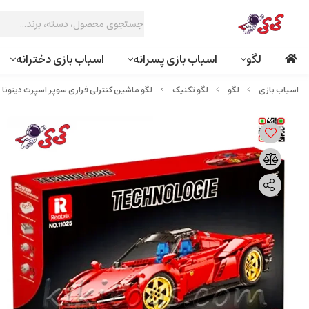
لگو
اسباب بازی پسرانه
اسباب بازی دخترانه
لگو
لگو تکنیک
لگو ماشین کنترلی فراری سوپر اسپرت دیتونا Ferrari SP3 مدل REOBRIX 11025