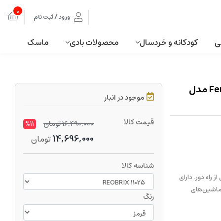
0
ورود / ثبت نام
ی
کودکانه و خردسال
محصولات بادی
ماسک
لگو ماشین کنترلی فراری سوپر اسپرت دیتونا Ferrari SP3 مدل
موجود در انبار
قیمت کالا
16,490,000
تومان
%11
14,696,000
تومان
شناسه کالا
ور فانکشن شامل 2 موتور و کنترل از راه دور. دارای
 ماشین‌های
رنگ