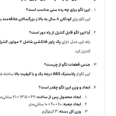
این لگو برای چه رده سنی مناسب است؟
این لگو برای
کودکان 8 سال به بالا
و
بزرگسالان علاقه‌مند 
آیا این لگو قابل کنترل از راه دور است؟
بله، این مدل دارای
پک پاور فانکشن شامل 2 موتور، کنترل دستی و باتری
کنترل کرد.
جنس قطعات لگو از چیست؟
این لگو از
پلاستیک ABS درجه یک و با کیفیت بالا
ساخته شد
ابعاد و وزن این لگو چقدر است؟
ابعاد محصول پس از ساخت:
49 × 13.5 × 21 سانتی‌متر
ابعاد جعبه:
60 × 40 × 10 سانتی‌متر
وزن کل بسته:
3 کیلوگرم