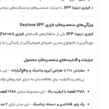
از
فراری دیتونا SP3
، با جزئیات منحصربه‌فرد و عملکردهای دینام
ویژگی‌های منحصر‌به‌فرد فراری Daytona SP3
فراری دیتونا SP3
یکی از شاهکارهای افسانه‌ای
فراری (Ferrari)
بهره‌گیری از تکنولوژی مدرن، تجربه‌ای هیجان‌انگیز از رانندگی را 
جزئیات و قابلیت‌های منحصربه‌فرد محصول
مقیاس 1:10 با طراحی آیرودینامیک و واقع‌گرایانه
– این مدل با ابعاد 49 × 13.5 × 21 س
بی‌نظیر و باکیفیت برای علاقه‌مندان به دنیای خودروهای 
1958 قطعه با کیفیت بالا
– این مجموعه شامل
1958 قطعه
پک پاور فانکشن و نسخه دینامیک
– این مدل دارای
2 عدد موتور، کنترل دستی و باتری شارژی