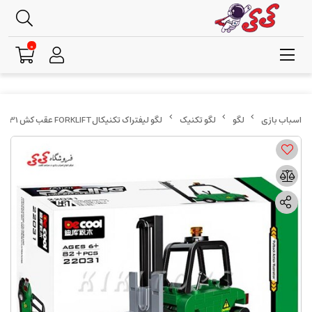
0
لگو
لگو تکنیک
لگو لیفتراک تکنیکالFORKLIFT عقب کش DECOOOL 22031