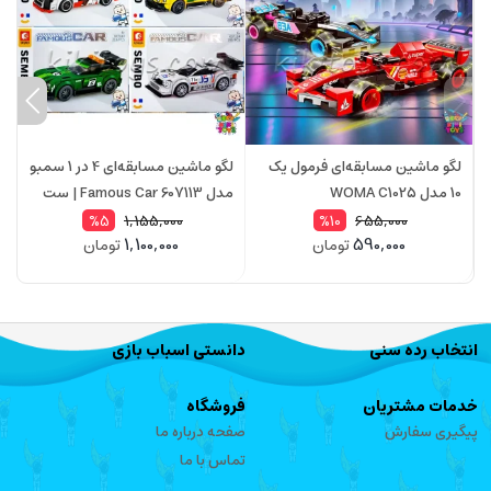
لگو ماشین مسابقه‌ای فرمول یک
لگو ماشین مسابقه‌ای 4 در 1 سمبو
10 مدل WOMA C1025
مدل Famous Car 607113 | ست
873 قطعه
ق
1,155,000
655,000
%5
%10
1,100,000
590,000
تومان
تومان
انتخاب رده سنی
دانستی اسباب بازی
خدمات مشتریان
فروشگاه
پیگیری سفارش
صفحه درباره ما
تماس با ما