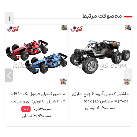
محصولات مرتبط
|
ماشین کنترلی آفرود 6 چرخ شارژی
ماشین کنترلی فرمول یک UJ99-
RQ3054 مقیاس 1:6 | Rock
F103 شارژی با نورپردازی و سرعت
768NA سر
12,900,000
تومان
Crawler
20 کیلومتر
7,535,000
%7
6,990,000
تومان