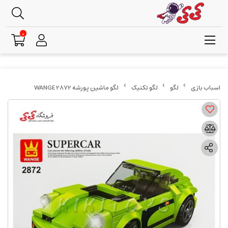
0
لگو
لگو تکنیک
لگو ماشین پورشه WANGE 2872