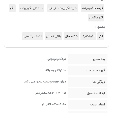
قیمت لگو پورشه
خرید لگو پورشه | کی کی
ساختنی لگو پورشه
لگو
لگو ماشین
بخشها :
لگو
لگو تکنیک
5 تا 8 سال
بالای 8 سال
انتخاب رده سنی
رده سنی
کودک و نوجوان
گروه جنسیت
دخترانه و پسرانه
ویژگی ها
دارای جعبه و بسته بندی می باشد
ابعاد محصول
15.3-6.2-4.5 سانتیمتر
ابعاد جعبه
25-5-18 سانتیمتر