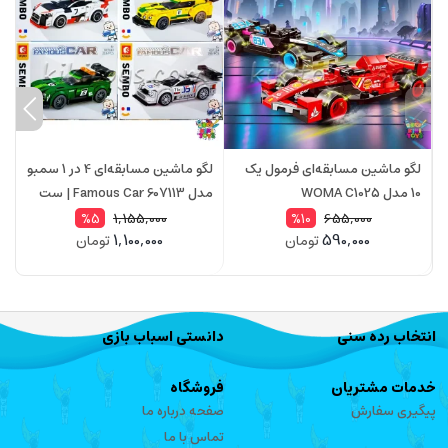
لگو ماشین مسابقه‌ای فرمول یک
لگو ماشین مسابقه‌ای 4 در 1 سمبو
10 مدل WOMA C1025
مدل Famous Car 607113 | ست
873 قطعه
ق
1,155,000
655,000
%5
%10
1,100,000
590,000
تومان
تومان
انتخاب رده سنی
دانستی اسباب بازی
خدمات مشتریان
فروشگاه
پیگیری سفارش
صفحه درباره ما
تماس با ما