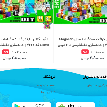
لگو مگنتی ماینکرافت 108 قطعه مدل Magnetic
Game کد 3225 | خانه‌سازی مغناطیسی با 4 مینی
فیگور
فیگور
2,737,000
2,950,000
%9
%5
2,500,000
2,800,000
تومان
تومان
خدمات مشتریان
فروشگاه
پیگیری سفارش
صفحه درباره ما
تماس با ما