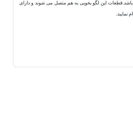
LEPIN می باشد که با نام تجاری J وارد بازار شده است . این لگو دارای 2480 قطعه می باشد.قطعات این لگو بخوبی به هم متصل می شوند و دارای
م نمایید.