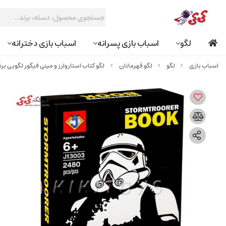
لگو
اسباب بازی پسرانه
اسباب بازی دخترانه
لگو
لگو قهرمانان
لگو کتاب استاروارز و مینی فیگور لگویی برند لپین 13003 ER BOOK