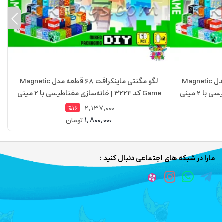
لگو مگنتی ماینکرافت 88 قطعه مدل Magnetic
لگو مگنتی ماینکرافت 68 قطعه مدل Magnetic
Game کد 3222 | خانه‌سازی مغناطیسی با 2 مینی
Game کد 3224 | خانه‌سازی مغناطیسی با 2 مینی
فیگور
2,137,000
%16
1,800,000
تومان
مارا در شبکه های اجتماعی دنبال کنید :