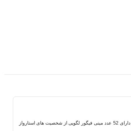
می باشد که بسته آن نیز بصورت لگویی ساخته می شود این مجموعه دارای 52 عدد مینی فیگور لگویی از شخصیت های استارواز