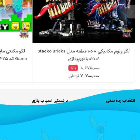
لگو ونوم مکانیکی 1068 قطعه مدل Stacko Bricks
02001 با نورپردازی
8,675,000
%11
7,700,000
تومان
انتخاب رده سنی
دانستی اسباب بازی