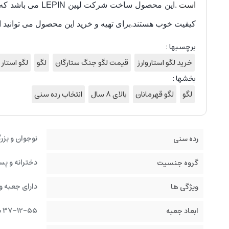
است
کیفیت خوب هستند.برای تهیه و خرید این محصول می توانید
برچسبها :
خرید لگو استاروارز
قیمت لگو جنگ ستارگان
لگو
لگو استار 
بخشها :
لگو
لگو قهرمانان
بالای 8 سال
انتخاب رده سنی
نوجوان و بز
رده سنی
دخترانه و پس
گروه جنسیت
دارای جعبه و
ویژگی ها
37-12-55 سانتیمتر
ابعاد جعبه