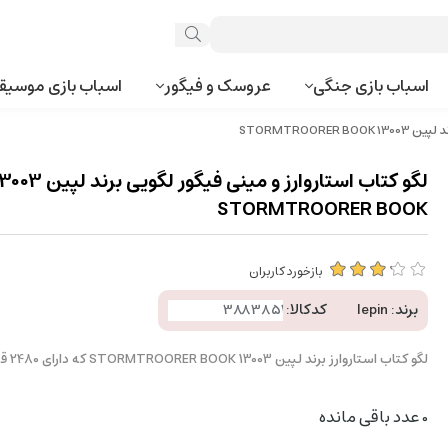
اسباب بازی جنگی
عروسک و فیگور
اسباب بازی موسیق
STORMTROOR
لگو کتاب استاروارز و مینی فیگور لگویی برند ل
STORMTROORER BOOK
بازخورد کاربران
برند:
lepin
کدکالا:
لگو کتاب استاروارز برند لپین 13003 STORMTROORER BOOK که دارای 2480 قطعه می باشد.
0
عدد باقی مانده