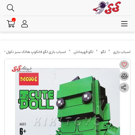
0
لگو
لگو قهرمانان
اسباب بازی لگو فانکوپ هالک سبز دکول DECOOL 6817