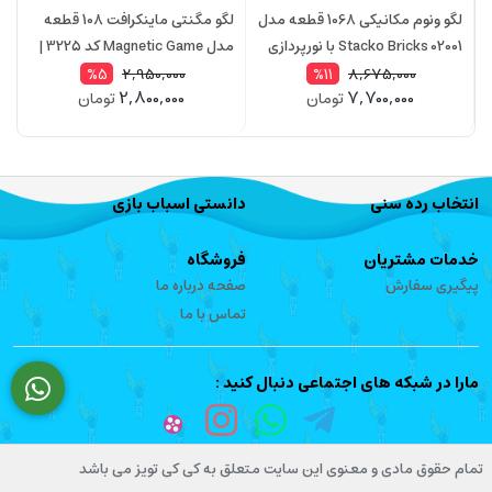
لگو ونوم مکانیکی 1068 قطعه مدل
لگو مگنتی ماینکرافت 108 قطعه
Stacko Bricks 02001 با نورپردازی
مدل Magnetic Game کد 3225 |
خانه‌سازی مغناطیسی با 4 مینی
2,950,000
8,675,000
%5
%11
2,800,000
7,700,000
تومان
تومان
فیگور
ف
انتخاب رده سنی
دانستی اسباب بازی
خدمات مشتریان
فروشگاه
پیگیری سفارش
صفحه درباره ما
تماس با ما
مارا در شبکه های اجتماعی دنبال کنید :
تمام حقوق مادی و معنوی این سایت متعلق به کی کی تویز می باشد