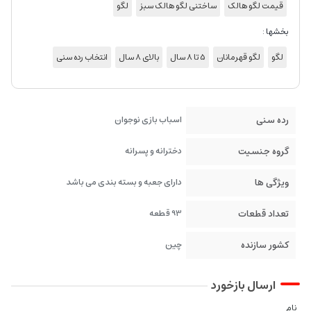
قیمت لگو هالک
ساختنی لگو هالک سبز
لگو
بخشها :
لگو
لگو قهرمانان
5 تا 8 سال
بالای 8 سال
انتخاب رده سنی
رده سنی
اسباب بازی نوجوان
گروه جنسیت
دخترانه و پسرانه
ویژگی ها
دارای جعبه و بسته بندی می باشد
تعداد قطعات
93 قطعه
کشور سازنده
چین
ارسال بازخورد
نام