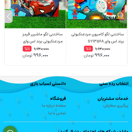
ساختنی لگو کامیون مردعنکبوتی
ساختنی لگو ماشین قرمز
س
برند اس وای SY1354A
مردعنکبوتی برند اس وای
م
D
SY1354B
1,120,000
1,120,000
%11
%11
996,000
996,000
تومان
تومان
انتخاب رده سنی
دانستی اسباب بازی
خدمات مشتریان
فروشگاه
پیگیری سفارش
صفحه درباره ما
تماس با ما
مارا در شبکه های اجتماعی دنبال کنید :