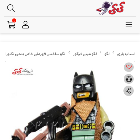
0
لگو
لگو مینی فیگور
لگو ساختنی قهرمان خاص بتمن تکاور BATMAN