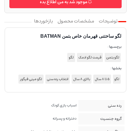
موجود شد به من اطلاع بده
توضیحات
مشخصات محصول
بازخوردها
لگو ساختنی قهرمان خاص بتمن BATMAN
برچسبها :
لگو بتمن
قیمت لگو ادمک
لگو
بخشها :
لگو
5 تا 8 سال
بالای 8 سال
انتخاب رده سنی
لگو مینی فیگور
رده سنی
اسباب بازی کودک
گروه جنسیت
دخترانه و پسرانه