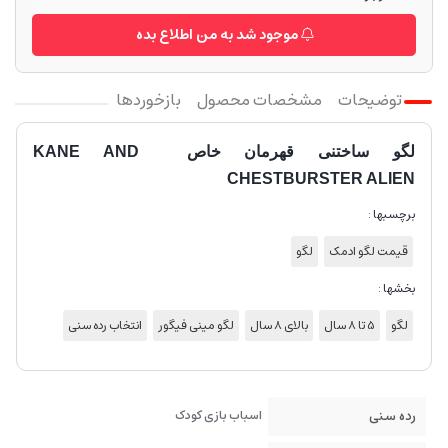
موجود شد به من اطلاع بده
توضیحات
مشخصات محصول
بازخوردها
لگو ساختنی قهرمان خاص KANE AND
CHESTBURSTER ALIEN
برچسبها :
قیمت لگو ادمک
لگو
بخشها :
لگو
5 تا 8 سال
بالای 8 سال
لگو مینی فیگور
انتخاب رده سنی
رده سنی
اسباب بازی کودک