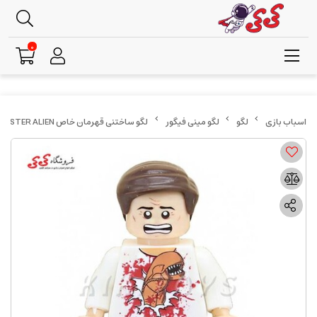
0
لگو
لگو مینی فیگور
لگو ساختنی قهرمان خاص KANE AND CHESTBURSTER ALIEN