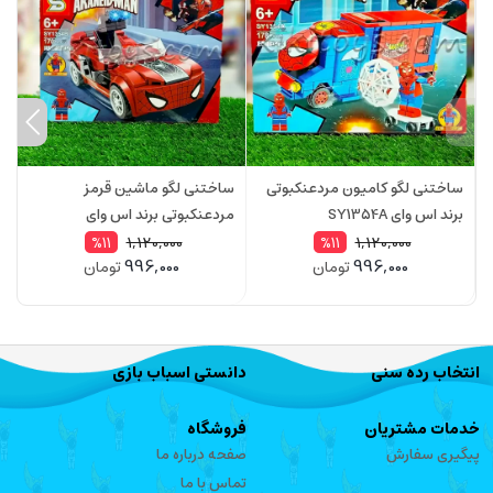
ساختنی لگو کامیون مردعنکبوتی
ساختنی لگو ماشین قرمز
س
برند اس وای SY1354A
مردعنکبوتی برند اس وای
م
D
SY1354B
1,120,000
1,120,000
%11
%11
996,000
996,000
تومان
تومان
انتخاب رده سنی
دانستی اسباب بازی
خدمات مشتریان
فروشگاه
پیگیری سفارش
صفحه درباره ما
تماس با ما