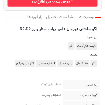
موجود شد به من اطلاع بده
توضیحات
مشخصات محصول
بازخوردها
لگو ساختنی قهرمان خاص ربات استار وارز R2-D2
برچسبها :
قیمت لگو آدمک
لگو
بخشها :
لگو
5 تا 8 سال
بالای 8 سال
انتخاب رده سنی
لگو مینی فیگور
رده سنی
اسباب بازی کودک
گروه جنسیت
دخترانه و پسرانه