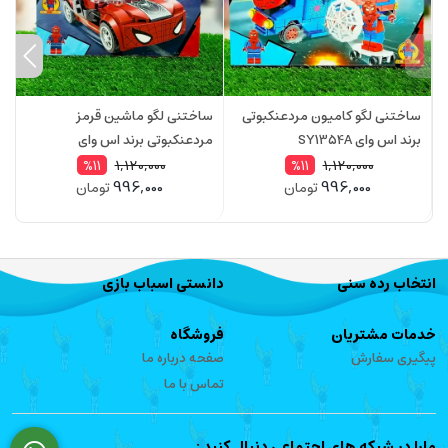
ساختنی لگو کامیون مردعنکبوتی
ساختنی لگو ماشین قرمز
س
برند اس وای SY1354A
مردعنکبوتی برند اس وای
م
D
SY1354B
1,120,000
1,120,000
%11
%11
996,000
996,000
تومان
تومان
انتخاب رده سنی
دانستی اسباب بازی
خدمات مشتریان
فروشگاه
پیگیری سفارش
صفحه درباره ما
تماس با ما
مارا در شبکه های اجتماعی دنبال کنید :