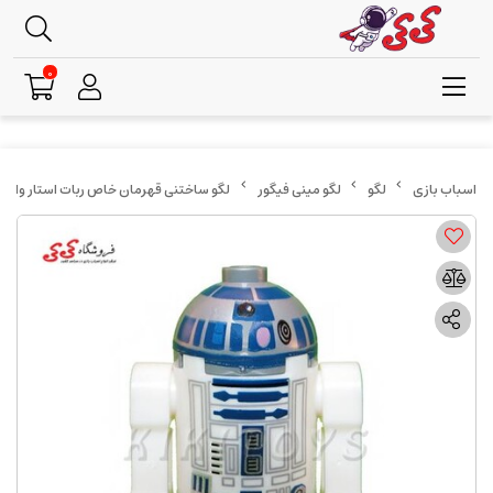
0
لگو
لگو مینی فیگور
لگو ساختنی قهرمان خاص ربات استار وارز R2-D2