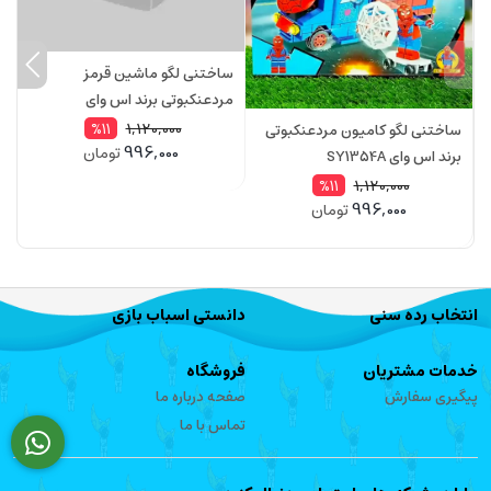
ساختنی لگو ماشین قرمز
س
مردعنکبوتی برند اس وای
م
D
SY1354B
1,120,000
%11
ساختنی لگو کامیون مردعنکبوتی
996,000
تومان
برند اس وای SY1354A
1,120,000
%11
996,000
تومان
انتخاب رده سنی
دانستی اسباب بازی
خدمات مشتریان
فروشگاه
پیگیری سفارش
صفحه درباره ما
تماس با ما