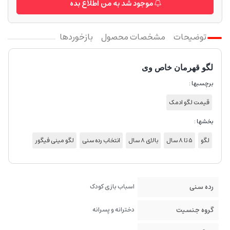
موجود شد به من اطلاع بده
توضیحات
مشخصات محصول
بازخوردها
لگو قهرمان خاص وی
برچسبها :
قیمت لگو ادمک
بخشها :
لگو
5 تا 8 سال
بالای 8 سال
انتخاب رده سنی
لگو مینی فیگور
رده سنی
اسباب بازی کودک
گروه جنسیت
دخترانه و پسرانه