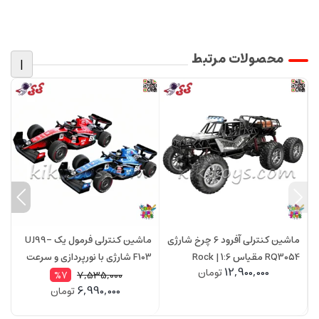
محصولات مرتبط
|
ماشین کنترلی آفرود 6 چرخ شارژی
ماشین کنترلی فرمول یک UJ99-
RQ3054 مقیاس 1:6 | Rock
F103 شارژی با نورپردازی و سرعت
768NA سر
12,900,000
تومان
Crawler
20 کیلومتر
7,535,000
%7
6,990,000
تومان