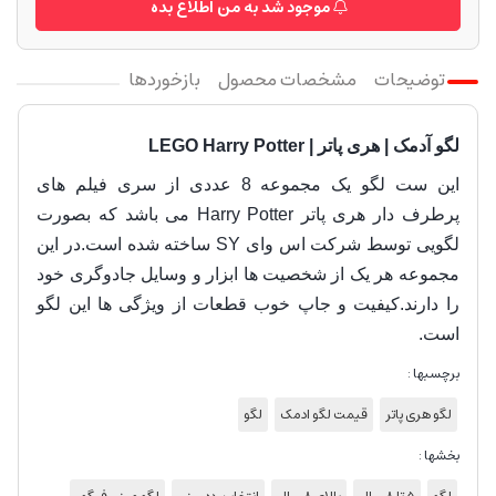
موجود شد به من اطلاع بده
توضیحات
مشخصات محصول
بازخوردها
لگو آدمک | هری پاتر | LEGO Harry Potter
این ست لگو یک مجموعه 8 عددی از سری فیلم های
پرطرف دار هری پاتر
Harry Potter می باشد که بصورت
لگویی توسط شرکت اس وای SY ساخته شده است.در این
مجموعه هر یک از شخصیت ها ابزار و وسایل جادوگری خود
را دارند.کیفیت و جاپ خوب قطعات از ویژگی ها این لگو
است.
برچسبها :
لگو هری پاتر
قیمت لگو ادمک
لگو
بخشها :