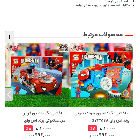
- لطفا فارسی بنویسید.
- نظرات شما بعد از تایید مدیریت منتشر خواهد شد
محصولات مرتبط
|
ساختنی لگو کامیون مردعنکبوتی
ساختنی لگو ماشین قرمز
س
برند اس وای SY1354A
مردعنکبوتی برند اس وای
م
D
SY1354B
1,120,000
1,120,000
%11
%11
996,000
996,000
تومان
تومان