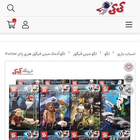
0
لگو
لگو مینی فیگور
لگو آدمک مینی فیگور هری پاتر LEGO Harry Potter