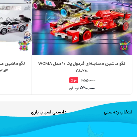
لگو ماشین مسابقه‌ای فرمول یک 10 مدل WOMA
C1025
Car 607113
655,000
%10
590,000
تومان
انتخاب رده سنی
دانستی اسباب بازی