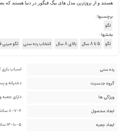
بروزترین
هستند و از
مدل های بیگ فیگور در دنیا هستند که 
برچسبها :
لگو
بخشها :
لگو
5 تا 8 سال
بالای 8 سال
انتخاب رده سنی
لگو مینی ف
اسباب بازی 
رده سنی
دخترانه و پس
گروه جنسیت
دارای جعبه و
ویژگی ها
8-7-4 سانتیمتر
ابعاد محصول
13-10-5 سانتیمتر
ابعاد جعبه