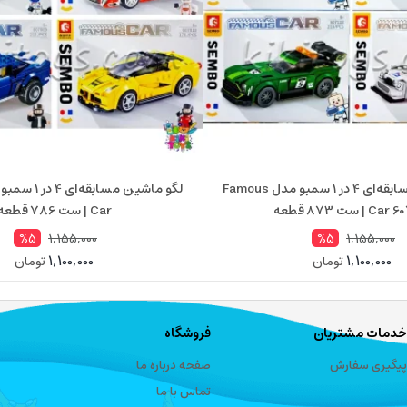
لگو ماشین مسابقه‌ای 4 در 1 سمبو مدل Famous
 | ست 873 قطعه
Car | ست 786 قطعه
1,155,000
1,155,000
%5
%5
1,100,000
1,100,000
تومان
تومان
خدمات مشتریان
فروشگاه
پیگیری سفارش
صفحه درباره ما
تماس با ما