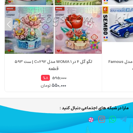
لگو ماشین مسابقه‌ای 4 در 1 سمبو مدل Famous
لگو گل 4 در 1 WOMA مدل C0292 | ست 593
قطعه
595,000
%8
550,000
تومان
مارا در شبکه های اجتماعی دنبال کنید :