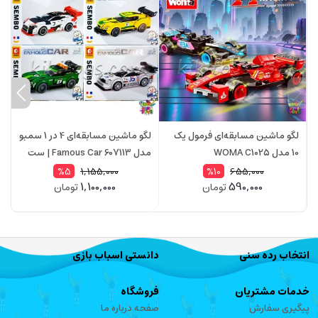
لگو ماشین مسابقه‌ای فرمول یک
لگو ماشین مسابقه‌ای 4 در 1 سمبو
10 مدل WOMA C1025
مدل Famous Car 607113 | ست
873 قطعه
ق
1,155,000
655,000
%5
%10
1,100,000
590,000
تومان
تومان
انتخاب رده سنی
دانستی اسباب بازی
خدمات مشتریان
فروشگاه
پیگیری سفارش
صفحه درباره ما