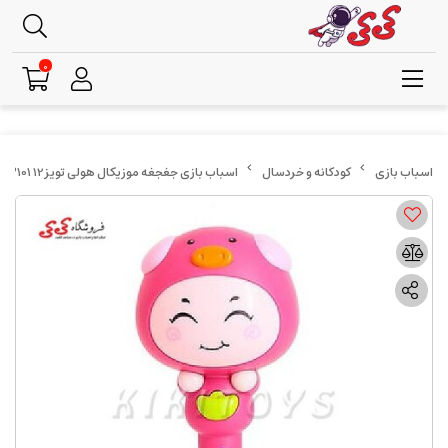
0
کودکانه و خردسال
اسباب بازی جغجغه موزیکال هولی تویز12 3101 صورتی Hulie Toys