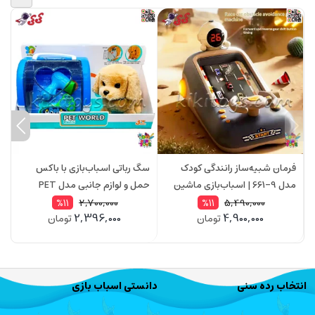
فرمان شبیه‌ساز رانندگی کودک
سگ رباتی اسباب‌بازی با باکس
س
مدل 9-661 | اسباب‌بازی ماشین
حمل و لوازم جانبی مدل PET
موزیکال با چراغ، حرکت جلو و عقب
WORLD – موزیکال و متحرک 699
2,700,000
5,490,000
%11
%11
2,396,000
4,900,000
تومان
تومان
م
انتخاب رده سنی
دانستی اسباب بازی