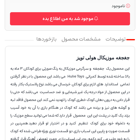
ناموجود
موجود شد به من اطلاع بده
توضیحات
مشخصات محصول
بازخوردها
جغجغه موزیکال هولی تویز
این محصول یک جغجغه و سرگرمی موزیکال به رنگ صورتی برای کودکان 3 ماه به
بالا ساخته شده توسط کمپانی Hulie Toys می باشد.این محصول با در نظر گرفتن
تمامی استاندارد های لازم برای کودکان خردسال می باشد.نوع پلاستیک بکار رفته
در این محصول از مواد درجه یک غیر شیمایی و ضد حساسیت می باشد که حتی با
قرار دادن به درون دهان کودک خطری کودک را تهدید نمی کند.این محصول فاقد لبه
و گوشه های نیز و برنده می باشد که کودک در هنگام بازی با آن به خود آسیب
بزند.یک کلید در پشت این این محصول قرار دارد که شما می توانید سطح موزیک را
به دلخواه خود برای کودک تنظیم کنید و در اختیار او قرار دهید.همپنین در
قسمت صورت و پایین این اسباب بازی دو قسمت نوری ویژه طراحی شده که کودک
را به خود جلب می کند.دکمه روی این اسباب بازی جهت تعویض آهنگ قرار گرفته