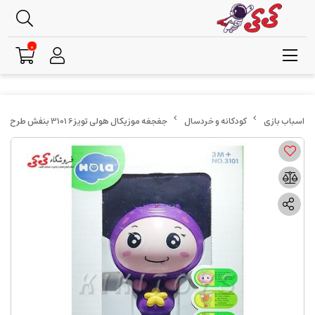
0
کودکانه و خردسال
جغجغه موزیکال هولی تویز6 3101 بنفش طرح لبخند Hulie Toys