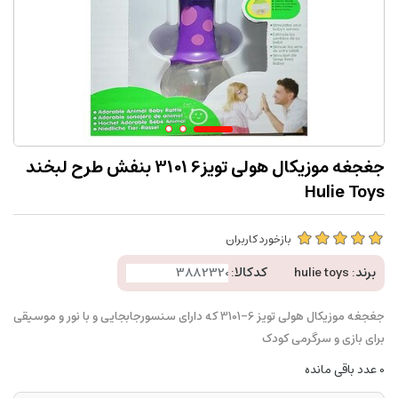
جغجغه موزیکال هولی تویز6 3101 بنفش طرح لبخند
Hulie Toys
بازخورد کاربران
برند:
hulie toys
کدکالا:
جغجغه موزیکال هولی تویز 6-3101 که دارای سنسورجابجایی و با نور و موسیقی
برای بازی و سرگرمی کودک
0
عدد باقی مانده